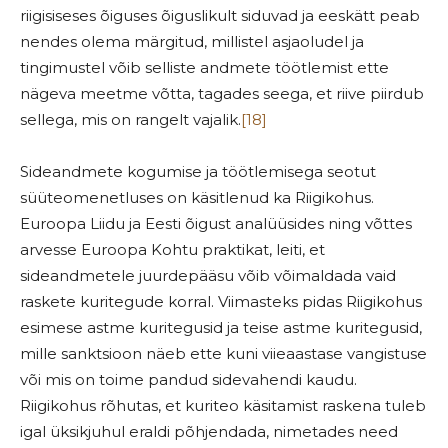
riigisiseses õiguses õiguslikult siduvad ja eeskätt peab
nendes olema märgitud, millistel asjaoludel ja
tingimustel võib selliste andmete töötlemist ette
nägeva meetme võtta, tagades seega, et riive piirdub
sellega, mis on rangelt vajalik.
[18]
Sideandmete kogumise ja töötlemisega seotut
süüteomenetluses on käsitlenud ka Riigikohus.
Euroopa Liidu ja Eesti õigust analüüsides ning võttes
arvesse Euroopa Kohtu praktikat, leiti, et
sideandmetele juurdepääsu võib võimaldada vaid
raskete kuritegude korral. Viimasteks pidas Riigikohus
esimese astme kuritegusid ja teise astme kuritegusid,
mille sanktsioon näeb ette kuni viieaastase vangistuse
või mis on toime pandud sidevahendi kaudu.
Riigikohus rõhutas, et kuriteo käsitamist raskena tuleb
igal üksikjuhul eraldi põhjendada, nimetades need