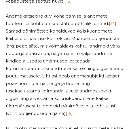
vabadustega seotud huvid.
[13]
Andmekaitsedirektiivi kohaldamise ja andmete
töötlemise kohta on koostatud põhjalik juhend.
[14]
Samad põhimõtted kohalduvad ka isikuandmete
kaitse üldmääruse kontekstis. Määruse põhjenduste
järgi peab säte, mis võimaldaks kohtul andmeid välja
nõuda ja edasi anda, nägema ette väljanõudmise
kindlad alused ja tingimused, et tagada
kommentaatori isikuandmete kaitse ning õigus eraelu
puutumatusele. Ühtlasi peab andmesubjekti kaitset
piirav norm olema „selge ja täpne ning
tasakaalustama kolmanda isiku ja andmesubjekti
õigusi ning arvestama kõiki isikuandmete kaitse
üldmäärusest tulenevaid põhimõtteid ja kohustusi“
(vt nt põhjendused 41 ja 45)
[15]
.
Hiljuti otsustas Euroopa Kohus, et isikuandmete kaitse