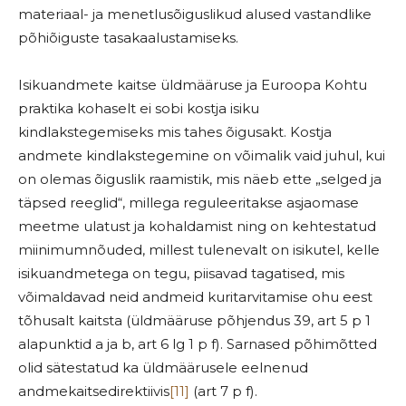
materiaal- ja menetlusõiguslikud alused vastandlike
põhiõiguste tasakaalustamiseks.
Isikuandmete kaitse üldmääruse ja Euroopa Kohtu
praktika kohaselt ei sobi kostja isiku
kindlakstegemiseks mis tahes õigusakt. Kostja
andmete kindlakstegemine on võimalik vaid juhul, kui
on olemas õiguslik raamistik, mis näeb ette „selged ja
täpsed reeglid“, millega reguleeritakse asjaomase
meetme ulatust ja kohaldamist ning on kehtestatud
miinimumnõuded, millest tulenevalt on isikutel, kelle
isikuandmetega on tegu, piisavad tagatised, mis
võimaldavad neid andmeid kuritarvitamise ohu eest
tõhusalt kaitsta (üldmääruse põhjendus 39, art 5 p 1
alapunktid a ja b, art 6 lg 1 p f). Sarnased põhimõtted
olid sätestatud ka üldmäärusele eelnenud
andmekaitsedirektiivis
[11]
(art 7 p f).