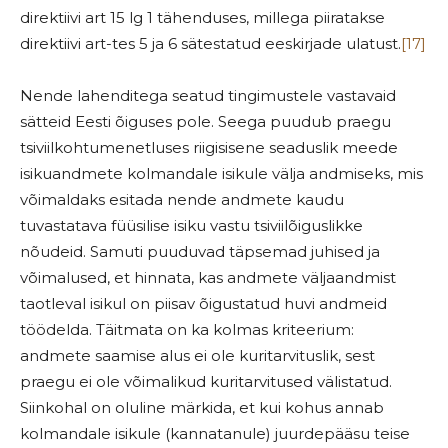
direktiivi art 15 lg 1 tähenduses, millega piiratakse
direktiivi art-tes 5 ja 6 sätestatud eeskirjade ulatust.
[17]
Nende lahenditega seatud tingimustele vastavaid
sätteid Eesti õiguses pole. Seega puudub praegu
tsiviilkohtumenetluses riigisisene seaduslik meede
isikuandmete kolmandale isikule välja andmiseks, mis
võimaldaks esitada nende andmete kaudu
tuvastatava füüsilise isiku vastu tsiviilõiguslikke
nõudeid. Samuti puuduvad täpsemad juhised ja
võimalused, et hinnata, kas andmete väljaandmist
taotleval isikul on piisav õigustatud huvi andmeid
töödelda. Täitmata on ka kolmas kriteerium:
andmete saamise alus ei ole kuritarvituslik, sest
praegu ei ole võimalikud kuritarvitused välistatud.
Siinkohal on oluline märkida, et kui kohus annab
kolmandale isikule (kannatanule) juurdepääsu teise