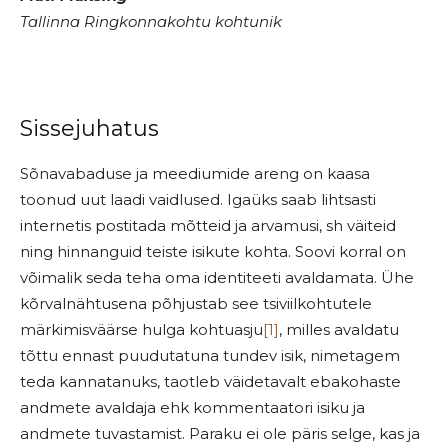
Tallinna Ringkonnakohtu kohtunik
Sissejuhatus
Sõnavabaduse ja meediumide areng on kaasa
toonud uut laadi vaidlused. Igaüks saab lihtsasti
internetis postitada mõtteid ja arvamusi, sh väiteid
ning hinnanguid teiste isikute kohta. Soovi korral on
võimalik seda teha oma identiteeti avaldamata. Ühe
kõrvalnähtusena põhjustab see tsiviilkohtutele
märkimisväärse hulga kohtuasju
[1]
, milles avaldatu
tõttu ennast puudutatuna tundev isik, nimetagem
teda kannatanuks, taotleb väidetavalt ebakohaste
andmete avaldaja ehk kommentaatori isiku ja
andmete tuvastamist. Paraku ei ole päris selge, kas ja