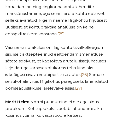
korraldamine ning ringkonnakohtu lahendite
märksõnastamine, aga senini ei ole kohtu eelarvet
selleks avaratud. Pigem näeme Riigikohtu hiljutisest
uudisest, et kohtupraktika analüüse on ka neil
edaspidi raskem koostada.
[25]
Varasemas praktikas on Riigikohtu tsiviilkolleegium
sisuliselt aktsepteerinud eeltõendamismenetluse
sätete sobivust, et käesoleva arutelu sissejuhatuses
kirjeldatuga sarnases olukorras teha kindlaks
isikuõigusi riivava veebipostituse autor.
[26]
Samale
seisukohale viitas Riigikohus praeguseks lahendatud
põhiseaduslikkuse järelevalve asjas.
[27]
Merit Helm:
Normi puudumine ei ole aga ainus
probleem. Kohtupraktikas ootab lahendamist ka
küsimus võimaliku vastaspoole kaitsest