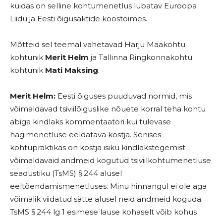
kuidas on selline kohtumenetlus lubatav Euroopa
Liidu ja Eesti õigusaktide koostoimes.
Mõtteid sel teemal vahetavad Harju Maakohtu
kohtunik
Merit Helm
ja Tallinna Ringkonnakohtu
kohtunik
Mati Maksing
.
Merit Helm:
Eesti õiguses puuduvad normid, mis
võimaldavad tsiviilõiguslike nõuete korral teha kohtu
abiga kindlaks kommentaatori kui tulevase
hagimenetluse eeldatava kostja. Senises
kohtupraktikas on kostja isiku kindlakstegemist
võimaldavaid andmeid kogutud tsiviilkohtumenetluse
seadustiku (TsMS) § 244 alusel
eeltõendamismenetluses. Minu hinnangul ei ole aga
võimalik viidatud sätte alusel neid andmeid koguda.
TsMS § 244 lg 1 esimese lause kohaselt võib kohus