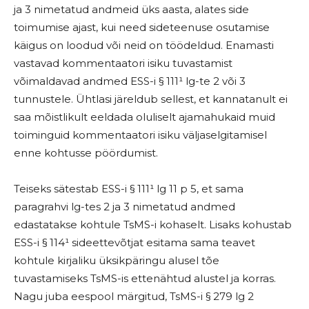
ja 3 nimetatud andmeid üks aasta, alates side
toimumise ajast, kui need sideteenuse osutamise
käigus on loodud või neid on töödeldud. Enamasti
vastavad kommentaatori isiku tuvastamist
võimaldavad andmed ESS-i § 111¹ lg-te 2 või 3
tunnustele. Ühtlasi järeldub sellest, et kannatanult ei
saa mõistlikult eeldada oluliselt ajamahukaid muid
toiminguid kommentaatori isiku väljaselgitamisel
enne kohtusse pöördumist.
Teiseks sätestab ESS-i § 111¹ lg 11 p 5, et sama
paragrahvi lg-tes 2 ja 3 nimetatud andmed
edastatakse kohtule TsMS-i kohaselt. Lisaks kohustab
ESS-i § 114¹ sideettevõtjat esitama sama teavet
kohtule kirjaliku üksikpäringu alusel tõe
tuvastamiseks TsMS-is ettenähtud alustel ja korras.
Nagu juba eespool märgitud, TsMS-i § 279 lg 2