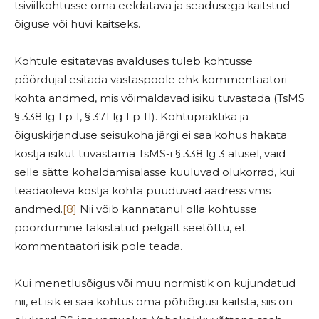
tsiviilkohtusse oma eeldatava ja seadusega kaitstud
õiguse või huvi kaitseks.
Kohtule esitatavas avalduses tuleb kohtusse
pöördujal esitada vastaspoole ehk kommentaatori
kohta andmed, mis võimaldavad isiku tuvastada (TsMS
§ 338 lg 1 p 1, § 371 lg 1 p 11). Kohtupraktika ja
õiguskirjanduse seisukoha järgi ei saa kohus hakata
kostja isikut tuvastama TsMS-i § 338 lg 3 alusel, vaid
selle sätte kohaldamisalasse kuuluvad olukorrad, kui
teadaoleva kostja kohta puuduvad aadress vms
andmed.
[8]
Nii võib kannatanul olla kohtusse
pöördumine takistatud pelgalt seetõttu, et
kommentaatori isik pole teada.
Kui menetlusõigus või muu normistik on kujundatud
nii, et isik ei saa kohtus oma põhiõigusi kaitsta, siis on