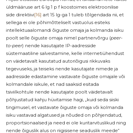
üldmääruse art 6 lg 1 p f koostoimes elektroonilise
side direktiivi
[16]
art 15 lg-ga 1 tuleb tõlgendada nii, et
sellega ei ole põhimõtteliselt vastuolus esiteks
intellektuaalomandi õiguste omaja ja kolmanda isiku
poolt selle õiguste omaja nimel partnervõrgu (
peer-
to-peer
) nende kasutajate IP-aadresside
süstemaatiline salvestamine, kelle internetiühendust
on väidetavalt kasutatud autoriõigusi rikkuvaks
tegevuseks, ja teiseks nende kasutajate nimede ja
aadresside edastamine vastavate õiguste omajale või
kolmandale isikule, et nad saaksid esitada
tsiviilkohtule nende kasutajate poolt väidetavalt
põhjustatud kahju hüvitamise hagi, „kuid seda siiski
tingimusel, et vastavate õiguste omaja või kolmanda
isiku vastavad algatused ja nõuded on põhjendatud,
proportsionaalsed ja need ei ole kuritarvituslikud ning
nende õiguslik alus on riigisisene seaduslik meede“