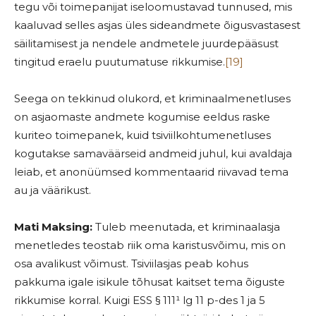
tegu või toimepanijat iseloomustavad tunnused, mis
kaaluvad selles asjas üles sideandmete õigusvastasest
säilitamisest ja nendele andmetele juurdepääsust
tingitud eraelu puutumatuse rikkumise.
[19]
Seega on tekkinud olukord, et kriminaalmenetluses
on asjaomaste andmete kogumise eeldus raske
kuriteo toimepanek, kuid tsiviilkohtumenetluses
kogutakse samaväärseid andmeid juhul, kui avaldaja
leiab, et anonüümsed kommentaarid riivavad tema
au ja väärikust.
Mati Maksing:
Tuleb meenutada, et kriminaalasja
menetledes teostab riik oma karistusvõimu, mis on
osa avalikust võimust. Tsiviilasjas peab kohus
pakkuma igale isikule tõhusat kaitset tema õiguste
rikkumise korral. Kuigi ESS § 111¹ lg 11 p-des 1 ja 5