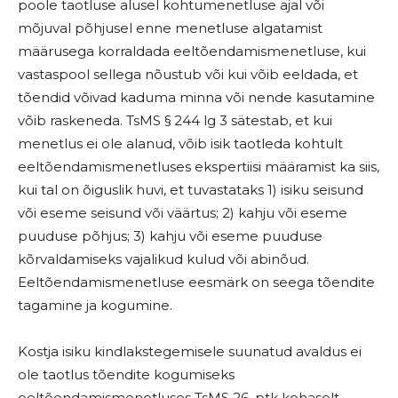
poole taotluse alusel kohtumenetluse ajal või
mõjuval põhjusel enne menetluse algatamist
määrusega korraldada eeltõendamismenetluse, kui
vastaspool sellega nõustub või kui võib eeldada, et
tõendid võivad kaduma minna või nende kasutamine
võib raskeneda. TsMS § 244 lg 3 sätestab, et kui
menetlus ei ole alanud, võib isik taotleda kohtult
eeltõendamismenetluses ekspertiisi määramist ka siis,
kui tal on õiguslik huvi, et tuvastataks 1) isiku seisund
või eseme seisund või väärtus; 2) kahju või eseme
puuduse põhjus; 3) kahju või eseme puuduse
kõrvaldamiseks vajalikud kulud või abinõud.
Eeltõendamismenetluse eesmärk on seega tõendite
tagamine ja kogumine.
Kostja isiku kindlakstegemisele suunatud avaldus ei
ole taotlus tõendite kogumiseks
eeltõendamismenetluses TsMS 26. ptk kohaselt.