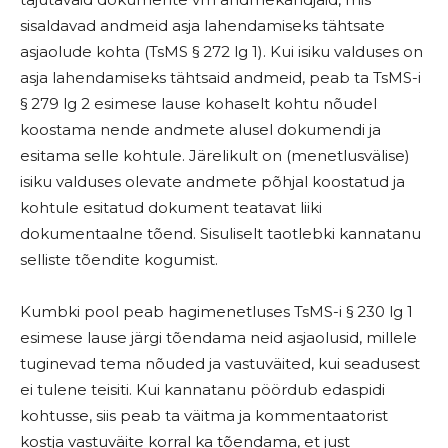
sisaldavad andmeid asja lahendamiseks tähtsate
asjaolude kohta (TsMS § 272 lg 1). Kui isiku valduses on
asja lahendamiseks tähtsaid andmeid, peab ta TsMS-i
§ 279 lg 2 esimese lause kohaselt kohtu nõudel
koostama nende andmete alusel dokumendi ja
esitama selle kohtule. Järelikult on (menetlusvälise)
isiku valduses olevate andmete põhjal koostatud ja
kohtule esitatud dokument teatavat liiki
dokumentaalne tõend. Sisuliselt taotlebki kannatanu
selliste tõendite kogumist.
Kumbki pool peab hagimenetluses TsMS-i § 230 lg 1
esimese lause järgi tõendama neid asjaolusid, millele
tuginevad tema nõuded ja vastuväited, kui seadusest
ei tulene teisiti. Kui kannatanu pöördub edaspidi
kohtusse, siis peab ta väitma ja kommentaatorist
kostja vastuväite korral ka tõendama, et just