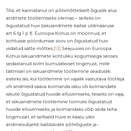
Tõsi, et kannatanul on põhimõtteliselt õiguslik alus
andmete töötlemiseks olemas – selleks on
õigustatud huvi (isikuandmete kaitse üldmääruse
art 6 lg 1 p f). Euroopa Kohus on möönnud, et
kohtusse pöördumise soov on õigustatud huvi
viidatud sätte mõttes.
[12]
Seejuures on Euroopa
Kohus isikuandmete kohtuliku kogumisega seoses
sedastanud kolm kumulatiivset tingimust, mille
täitmisel on isikuandmete töötlemine seaduslik:
esiteks siis, kui töötlemine on vajalik vastutava töötleja
või andmeid saava kolmanda isiku või kolmandate
isikute õigustatud huvide elluviimiseks, teiseks on vaja,
et isikuandmete töötlemine toimuks õigustatud
huvide elluviimiseks, ja kolmandaks võib seda teha
tingimusel, et selliseid huve ei kaalu üles
andmesubjekti kaitstavate põhiõiguste ja -