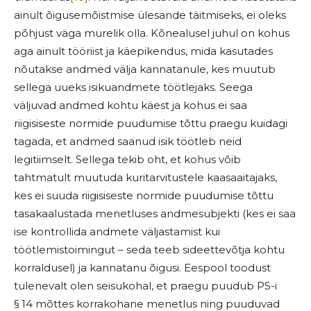
ainult õigusemõistmise ülesande täitmiseks, ei oleks
põhjust väga murelik olla. Kõnealusel juhul on kohus
aga ainult tööriist ja käepikendus, mida kasutades
nõutakse andmed välja kannatanule, kes muutub
sellega uueks isikuandmete töötlejaks. Seega
väljuvad andmed kohtu käest ja kohus ei saa
riigisiseste normide puudumise tõttu praegu kuidagi
tagada, et andmed saanud isik töötleb neid
legitiimselt. Sellega tekib oht, et kohus võib
tahtmatult muutuda kuritarvitustele kaasaaitajaks,
kes ei suuda riigisiseste normide puudumise tõttu
tasakaalustada menetluses andmesubjekti (kes ei saa
ise kontrollida andmete väljastamist kui
töötlemistoimingut – seda teeb sideettevõtja kohtu
korraldusel) ja kannatanu õigusi. Eespool toodust
tulenevalt olen seisukohal, et praegu puudub PS-i
§ 14 mõttes korrakohane menetlus ning puuduvad