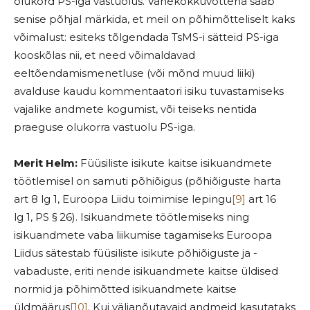
olukord PS-iga vastuolus. Vahekokkuvõttena saab
senise põhjal märkida, et meil on põhimõtteliselt kaks
võimalust: esiteks tõlgendada TsMS-i sätteid PS-iga
kooskõlas nii, et need võimaldavad
eeltõendamismenetluse (või mõnd muud liiki)
avalduse kaudu kommentaatori isiku tuvastamiseks
vajalike andmete kogumist, või teiseks nentida
praeguse olukorra vastuolu PS-iga.
Merit Helm:
Füüsiliste isikute kaitse isikuandmete
töötlemisel on samuti põhiõigus (põhiõiguste harta
art 8 lg 1, Euroopa Liidu toimimise lepingu
[9]
art 16
lg 1, PS § 26). Isikuandmete töötlemiseks ning
isikuandmete vaba liikumise tagamiseks Euroopa
Liidus sätestab füüsiliste isikute põhiõiguste ja -
vabaduste, eriti nende isikuandmete kaitse üldised
normid ja põhimõtted isikuandmete kaitse
üldmäärus
[10]
. Kui väljanõutavaid andmeid kasutataks