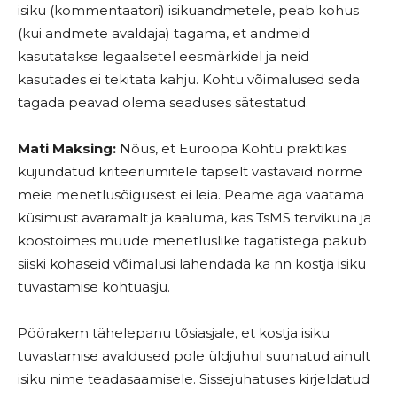
isiku (kommentaatori) isikuandmetele, peab kohus
(kui andmete avaldaja) tagama, et andmeid
kasutatakse legaalsetel eesmärkidel ja neid
kasutades ei tekitata kahju. Kohtu võimalused seda
tagada peavad olema seaduses sätestatud.
Mati Maksing:
Nõus, et Euroopa Kohtu praktikas
kujundatud kriteeriumitele täpselt vastavaid norme
meie menetlusõigusest ei leia. Peame aga vaatama
küsimust avaramalt ja kaaluma, kas TsMS tervikuna ja
koostoimes muude menetluslike tagatistega pakub
siiski kohaseid võimalusi lahendada ka nn kostja isiku
tuvastamise kohtuasju.
Pöörakem tähelepanu tõsiasjale, et kostja isiku
tuvastamise avaldused pole üldjuhul suunatud ainult
isiku nime teadasaamisele. Sissejuhatuses kirjeldatud