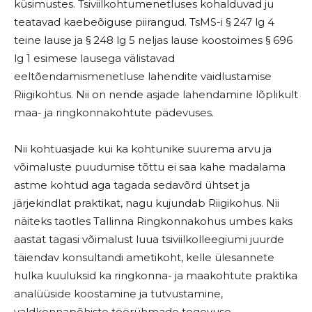
küsimustes. Tsiviilkohtumenetluses kohalduvad ju
teatavad kaebeõiguse piirangud. TsMS-i § 247 lg 4
teine lause ja § 248 lg 5 neljas lause koostoimes § 696
lg 1 esimese lausega välistavad
eeltõendamismenetluse lahendite vaidlustamise
Riigikohtus. Nii on nende asjade lahendamine lõplikult
maa- ja ringkonnakohtute pädevuses.
Nii kohtuasjade kui ka kohtunike suurema arvu ja
võimaluste puudumise tõttu ei saa kahe madalama
astme kohtud aga tagada sedavõrd ühtset ja
järjekindlat praktikat, nagu kujundab Riigikohus. Nii
näiteks taotles Tallinna Ringkonnakohus umbes kaks
aastat tagasi võimalust luua tsiviilkolleegiumi juurde
täiendav konsultandi ametikoht, kelle ülesannete
hulka kuuluksid ka ringkonna- ja maakohtute praktika
analüüside koostamine ja tutvustamine,
valdkonnapõhiste töörühmade tegevuse