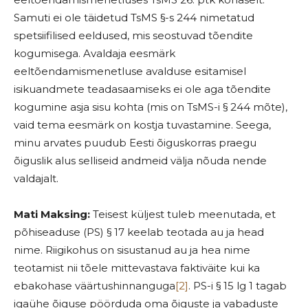
Samuti ei ole täidetud TsMS §-s 244 nimetatud
spetsiifilised eeldused, mis seostuvad tõendite
kogumisega. Avaldaja eesmärk
eeltõendamismenetluse avalduse esitamisel
isikuandmete teadasaamiseks ei ole aga tõendite
kogumine asja sisu kohta (mis on TsMS-i § 244 mõte),
vaid tema eesmärk on kostja tuvastamine. Seega,
minu arvates puudub Eesti õiguskorras praegu
õiguslik alus selliseid andmeid välja nõuda nende
valdajalt.
Mati Maksing:
Teisest küljest tuleb meenutada, et
põhiseaduse (PS) § 17 keelab teotada au ja head
nime. Riigikohus on sisustanud au ja hea nime
teotamist nii tõele mittevastava faktiväite kui ka
ebakohase väärtushinnanguga
[2]
. PS-i § 15 lg 1 tagab
igaühe õiguse pöörduda oma õiguste ja vabaduste