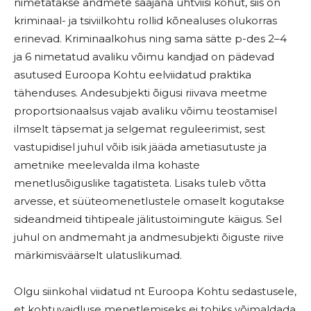
nimetatakse andmete saajana ühtviisi kohut, siis on
kriminaal- ja tsiviilkohtu rollid kõnealuses olukorras
erinevad. Kriminaalkohus ning sama sätte p-des 2–4
ja 6 nimetatud avaliku võimu kandjad on pädevad
asutused Euroopa Kohtu eelviidatud praktika
tähenduses. Andesubjekti õigusi riivava meetme
proportsionaalsus vajab avaliku võimu teostamisel
ilmselt täpsemat ja selgemat reguleerimist, sest
vastupidisel juhul võib isik jääda ametiasutuste ja
ametnike meelevalda ilma kohaste
menetlusõiguslike tagatisteta. Lisaks tuleb võtta
arvesse, et süüteomenetlustele omaselt kogutakse
sideandmeid tihtipeale jälitustoimingute käigus. Sel
juhul on andmemaht ja andmesubjekti õiguste riive
märkimisväärselt ulatuslikumad.
Olgu siinkohal viidatud nt Euroopa Kohtu sedastusele,
et kohtuvaidluse menetlemiseks ei tohiks võimaldada