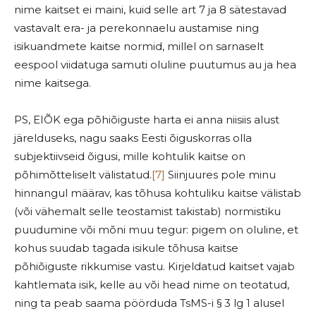
nime kaitset ei maini, kuid selle art 7 ja 8 sätestavad
vastavalt era- ja perekonnaelu austamise ning
isikuandmete kaitse normid, millel on sarnaselt
eespool viidatuga samuti oluline puutumus au ja hea
nime kaitsega.
PS, EIÕK ega põhiõiguste harta ei anna niisiis alust
järelduseks, nagu saaks Eesti õiguskorras olla
subjektiivseid õigusi, mille kohtulik kaitse on
põhimõtteliselt välistatud.
[7]
Siinjuures pole minu
hinnangul määrav, kas tõhusa kohtuliku kaitse välistab
(või vähemalt selle teostamist takistab) normistiku
puudumine või mõni muu tegur: pigem on oluline, et
kohus suudab tagada isikule tõhusa kaitse
põhiõiguste rikkumise vastu. Kirjeldatud kaitset vajab
kahtlemata isik, kelle au või head nime on teotatud,
ning ta peab saama pöörduda TsMS-i § 3 lg 1 alusel