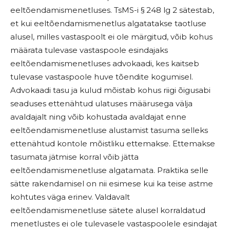
eeltõendamismenetluses. TsMS-i § 248 lg 2 sätestab,
et kui eeltõendamismenetlus algatatakse taotluse
alusel, milles vastaspoolt ei ole märgitud, võib kohus
määrata tulevase vastaspoole esindajaks
eeltõendamismenetluses advokaadi, kes kaitseb
tulevase vastaspoole huve tõendite kogumisel.
Advokaadi tasu ja kulud mõistab kohus riigi õigusabi
seaduses ettenähtud ulatuses määrusega välja
avaldajalt ning võib kohustada avaldajat enne
eeltõendamismenetluse alustamist tasuma selleks
ettenähtud kontole mõistliku ettemakse. Ettemakse
tasumata jätmise korral võib jätta
eeltõendamismenetluse algatamata. Praktika selle
sätte rakendamisel on nii esimese kui ka teise astme
kohtutes väga erinev. Valdavalt
eeltõendamismenetluse sätete alusel korraldatud
menetlustes ei ole tulevasele vastaspoolele esindajat