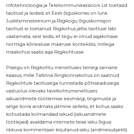
Infotehnoloogia ja Telekommunikatsiooni Liit toetasid
taotlust ja leidsid, et Eesti õiguskorras on lünk.
Justiitsministeerium ja Riigikogu õiguskomisjon
taotlust ei toetanud. Riigikohus jättis taotluse läbi
vaatamata, sest leidis, et tegu ei olnud asjakohase
normiga kõnealuse määruse kontekstis, millega
maakohus saatis asja Riigikohtusse.
Praegu on Riigikohtu menetluses teinegi sarnane
kaasus, mille Tallinna Ringkonnakohus on saatnud
Riigikohtule taotlusega tunnistada põhiseadusega
vastuolus olevaks tsiviilkohtumenetluses
isikuandmete töötlemise eesmärgi, tingimuste ja
selge korra andmata jätmine selleks, et kohus saaks
kohustada kolmandaid isikuid (isikuandmete
töötlejaid) avaldama internetis teise isiku õigusi
rikkuva kommentaari kirjutanud isiku (andmesubjekti)