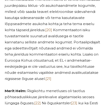
juurdepääsu liiklus- või asukohaandmete kogumile,
millest võib saada teavet elektroonilise sidevahendi
kasutaja sideseansside või tema kasutatavate
lõppseadmete asukoha kohta ja teha tema eraelu
kohta täpseid järeldusi.
[20]
Kommentaatori isiku
tuvastamisele suunatud avaldusega ei taotle
kannatanu selliste andmete kogumist. Portaalipidajalt
ega sideettevõtjalt nõutavad andmed ei võimalda
teha järeldusi kommentaatori eraelu kohta. Lisaks on
Euroopa Kohus otsustanud, et EL-i andmekaitse-
eeskirjadega ei ole vastuolus see, kui tsiviilkohtusse
nõude esitamiseks vajalikke andmeid avalikustatakse
riigisisese õiguse alusel.
[21]
Merit Helm:
Riigikohtu menetluses oli taotlus
põhiseaduslikkuse järelevalve algatamiseks seoses
lüngaga õiguses.
[22]
Nii õiguskantsler
[23]
kui ka Eesti