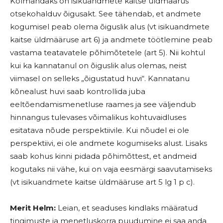
Kolmandaks on isikuandmete kaitse üldmäärus
otsekohalduv õigusakt. See tähendab, et andmete
kogumisel peab olema õiguslik alus (vt isikuandmete
kaitse üldmääruse art 6) ja andmete töötlemine peab
vastama teatavatele põhimõtetele (art 5). Nii kohtul
kui ka kannatanul on õiguslik alus olemas, neist
viimasel on selleks „õigustatud huvi“. Kannatanu
kõnealust huvi saab kontrollida juba
eeltõendamismenetluse raames ja see väljendub
hinnangus tulevases võimalikus kohtuvaidluses
esitatava nõude perspektiivile. Kui nõudel ei ole
perspektiivi, ei ole andmete kogumiseks alust. Lisaks
saab kohus kinni pidada põhimõttest, et andmeid
kogutaks nii vähe, kui on vaja eesmärgi saavutamiseks
(vt isikuandmete kaitse üldmääruse art 5 lg 1 p c).
Merit Helm:
Leian, et seaduses kindlaks määratud
tingimuste ja menetluskorra puudumine ei saa anda