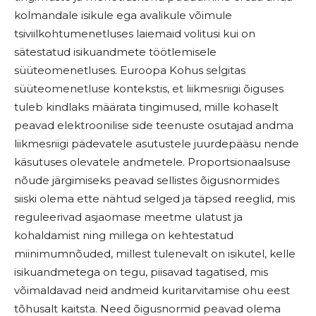
kolmandale isikule ega avalikule võimule
tsiviilkohtumenetluses laiemaid volitusi kui on
sätestatud isikuandmete töötlemisele
süüteomenetluses. Euroopa Kohus selgitas
süüteomenetluse kontekstis, et liikmesriigi õiguses
tuleb kindlaks määrata tingimused, mille kohaselt
peavad elektroonilise side teenuste osutajad andma
liikmesriigi pädevatele asutustele juurdepääsu nende
käsutuses olevatele andmetele. Proportsionaalsuse
nõude järgimiseks peavad sellistes õigusnormides
siiski olema ette nähtud selged ja täpsed reeglid, mis
reguleerivad asjaomase meetme ulatust ja
kohaldamist ning millega on kehtestatud
miinimumnõuded, millest tulenevalt on isikutel, kelle
isikuandmetega on tegu, piisavad tagatised, mis
võimaldavad neid andmeid kuritarvitamise ohu eest
tõhusalt kaitsta. Need õigusnormid peavad olema