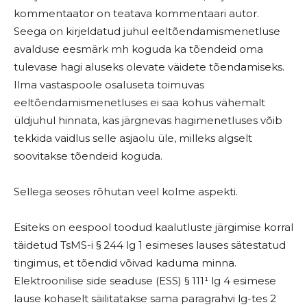
kommentaator on teatava kommentaari autor.
Seega on kirjeldatud juhul eeltõendamismenetluse
avalduse eesmärk mh koguda ka tõendeid oma
tulevase hagi aluseks olevate väidete tõendamiseks.
Ilma vastaspoole osaluseta toimuvas
eeltõendamismenetluses ei saa kohus vähemalt
üldjuhul hinnata, kas järgnevas hagimenetluses võib
tekkida vaidlus selle asjaolu üle, milleks algselt
soovitakse tõendeid koguda.
Sellega seoses rõhutan veel kolme aspekti.
Esiteks on eespool toodud kaalutluste järgimise korral
täidetud TsMS-i § 244 lg 1 esimeses lauses sätestatud
tingimus, et tõendid võivad kaduma minna.
Elektroonilise side seaduse (ESS) § 111¹ lg 4 esimese
lause kohaselt säilitatakse sama paragrahvi lg-tes 2