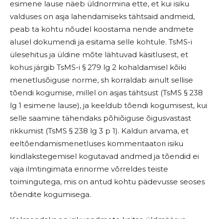
esimene lause näeb üldnormina ette, et kui isiku
valduses on asja lahendamiseks tähtsaid andmeid,
peab ta kohtu nõudel koostama nende andmete
alusel dokumendi ja esitama selle kohtule. TsMS-i
ülesehitus ja üldine mõte lähtuvad käsitlusest, et
kohus järgib TsMS-i § 279 lg 2 kohaldamisel kõiki
menetlusõiguse norme, sh korraldab ainult sellise
tõendi kogumise, millel on asjas tähtsust (TsMS § 238
lg 1 esimene lause), ja keeldub tõendi kogumisest, kui
selle saamine tähendaks põhiõiguse õigusvastast
rikkumist (TsMS § 238 lg 3 p 1). Kaldun arvama, et
eeltõendamismenetluses kommentaatori isiku
kindlakstegemisel kogutavad andmed ja tõendid ei
vaja ilmtingimata erinorme võrreldes teiste
toimingutega, mis on antud kohtu pädevusse seoses
tõendite kogumisega.