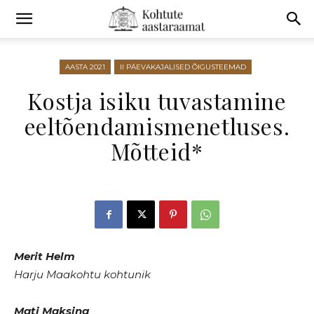
Avaleht
AASTA 2021
II PÄEVAKAJALISED ÕIGUSTEEMAD
Kostja isiku tuvastamine
eeltõendamismenetluses.
Mõtteid*
Merit Helm
Harju Maakohtu kohtunik
Mati Maksing