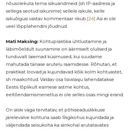
nõusolekuta tema isikuandmeid (sh IP-aadressi ja
sellega seotud isikunime) sellele isikule, kelle
isikuõigusi vastav kommentaar rikub.
[24]
Asi ei ole
veel lõpplahendini jõudnud.
Mati Maksing:
Kohtupraktika ühtlustamine ja
läbimõeldult suunamine on äärmiselt olulised ja
tunduvalt laiemad küsimused, kui suudame
mahutada tänase arutelu raamidesse. Rõhutan, et
praktikat loovad ja kujundavad kõik kolm kohtuastet,
sh maakohtud. Valdav osa tsiviilasju lahendatakse
Eestis lõplikult esimese astme kohtus,
eeltõendamismenetlus ei ole selles osas mingi erand.
On siiski väga tervitatav, et põhiseaduslikkuse
järelevalve kohtuna saab Riigikohus kujundada ja
väljendada seisukoha ka siinkohal arutatavates