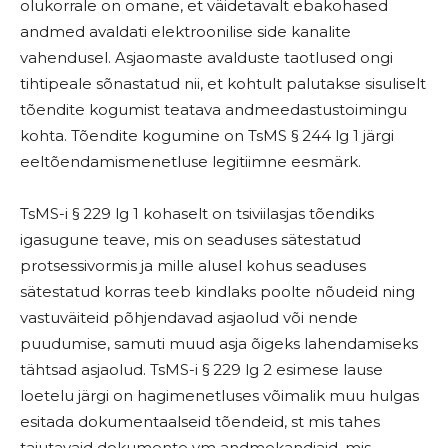
olukorrale on omane, et väidetavalt ebakohased
andmed avaldati elektroonilise side kanalite
vahendusel. Asjaomaste avalduste taotlused ongi
tihtipeale sõnastatud nii, et kohtult palutakse sisuliselt
tõendite kogumist teatava andmeedastustoimingu
kohta. Tõendite kogumine on TsMS § 244 lg 1 järgi
eeltõendamismenetluse legitiimne eesmärk.
TsMS-i § 229 lg 1 kohaselt on tsiviilasjas tõendiks
igasugune teave, mis on seaduses sätestatud
protsessivormis ja mille alusel kohus seaduses
sätestatud korras teeb kindlaks poolte nõudeid ning
vastuväiteid põhjendavad asjaolud või nende
puudumise, samuti muud asja õigeks lahendamiseks
tähtsad asjaolud. TsMS-i § 229 lg 2 esimese lause
loetelu järgi on hagimenetluses võimalik muu hulgas
esitada dokumentaalseid tõendeid, st mis tahes
tajutavaid dokumente vm andmekandjaid, mis