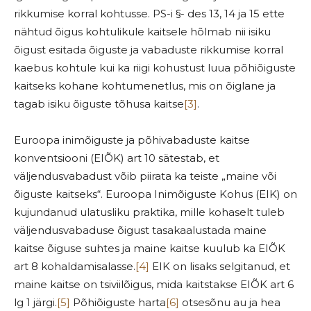
rikkumise korral kohtusse. PS-i §- des 13, 14 ja 15 ette
nähtud õigus kohtulikule kaitsele hõlmab nii isiku
õigust esitada õiguste ja vabaduste rikkumise korral
kaebus kohtule kui ka riigi kohustust luua põhiõiguste
kaitseks kohane kohtumenetlus, mis on õiglane ja
tagab isiku õiguste tõhusa kaitse
[3]
.
Euroopa inimõiguste ja põhivabaduste kaitse
konventsiooni (EIÕK) art 10 sätestab, et
väljendusvabadust võib piirata ka teiste „maine või
õiguste kaitseks“. Euroopa Inimõiguste Kohus (EIK) on
kujundanud ulatusliku praktika, mille kohaselt tuleb
väljendusvabaduse õigust tasakaalustada maine
kaitse õiguse suhtes ja maine kaitse kuulub ka EIÕK
art 8 kohaldamisalasse.
[4]
EIK on lisaks selgitanud, et
maine kaitse on tsiviilõigus, mida kaitstakse EIÕK art 6
lg 1 järgi.
[5]
Põhiõiguste harta
[6]
otsesõnu au ja hea