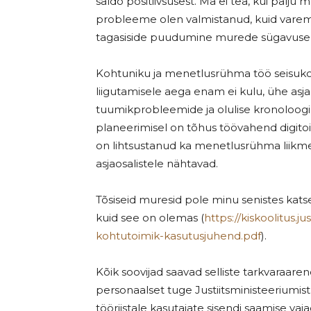
saldo positiivsusest. Ma ei tea, kui palju
probleeme olen valmistanud, kuid varem 
tagasiside puudumine murede sügavusele 
Kohtuniku ja menetlusrühma töö seisukoh
liigutamisele aega enam ei kulu, ühe asja
tuumikprobleemide ja olulise kronoloog
planeerimisel on tõhus töövahend digito
on lihtsustanud ka menetlusrühma liikme
asjaosalistele nähtavad.
Tõsiseid muresid pole minu senistes kats
kuid see on olemas (
https://kiskoolitus.
kohtutoimik-kasutusjuhend.pdf
).
Kõik soovijad saavad selliste tarkvaraare
personaalset tuge Justiitsministeeriumist,
tööriistale kasutajate sisendi saamise va