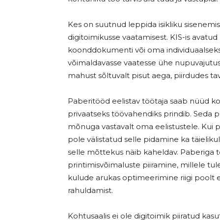
Kes on suutnud leppida isikliku sisenemi
digitoimikusse vaatamisest. KIS-is avatud
koonddokumenti või oma individuaalsek
võimaldavasse vaatesse ühe nupuvajutu
mahust sõltuvalt pisut aega, piirdudes t
Paberitööd eelistav töötaja saab nüüd k
privaatseks töövahendiks prindib. Seda p
mõnuga vastavalt oma eelistustele. Kui pa
pole välistatud selle pidamine ka täiel
selle mõttekus näib kaheldav. Paberiga t
printimisvõimaluste piiramine, millele tul
kulude arukas optimeerimine riigi poolt 
rahuldamist.
Kohtusaalis ei ole digitoimik piiratud kas