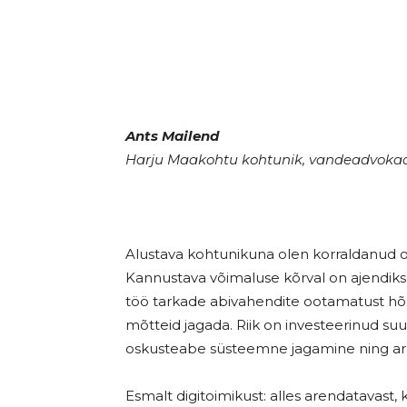
Ants Mailend
Harju Maakohtu kohtunik, vandeadvokaat
Alustava kohtunikuna olen korraldanud o
Kannustava võimaluse kõrval on ajendiks 
töö tarkade abivahendite ootamatust hõre
mõtteid jagada. Riik on investeerinud su
oskusteabe süsteemne jagamine ning aruk
Esmalt digitoimikust: alles arendatavast,