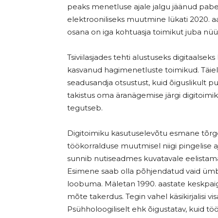
peaks menetluse ajale jalgu jäänud pabe
elektrooniliseks muutmine lükati 2020. aa
osana on iga kohtuasja toimikut juba nüü
Tsiviilasjades tehti alustuseks digitaalse
kasvanud hagimenetluste toimikud. Täiel
seadusandja otsustust, kuid õiguslikult pu
takistus oma äranägemise järgi digitoimi
tegutseb.
Digitoimiku kasutuselevõtu esmane tõrge
töökorralduse muutmisel niigi pingelise aj
sunnib nutiseadmes kuvatavale eelistama t
Esimene saab olla põhjendatud vaid ümber
loobuma. Mäletan 1990. aastate keskpaigas
mõte takerdus. Tegin vahel käsikirjalisi vi
Psühholoogiliselt ehk õigustatav, kuid tö