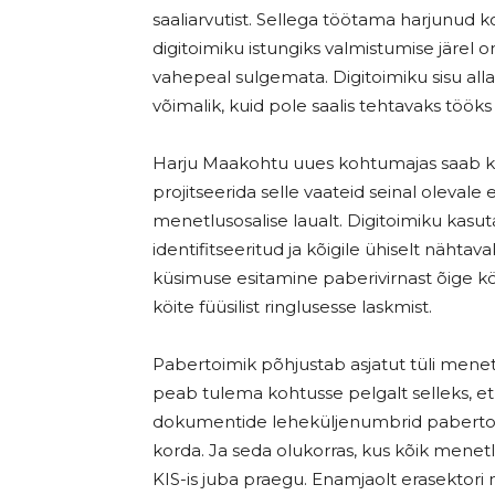
saaliarvutist. Sellega töötama harjunud
digitoimiku istungiks valmistumise järel o
vahepeal sulgemata. Digitoimiku sisu all
võimalik, kuid pole saalis tehtavaks tööks v
Harju Maakohtu uues kohtumajas saab koh
projitseerida selle vaateid seinal oleval
menetlusosalise laualt. Digitoimiku kasut
identifitseeritud ja kõigile ühiselt näht
küsimuse esitamine paberivirnast õige köite
köite füüsilist ringlusesse laskmist.
Pabertoimik põhjustab asjatut tüli menetlu
peab tulema kohtusse pelgalt selleks, et
dokumentide leheküljenumbrid pabertoimi
korda. Ja seda olukorras, kus kõik menet
KIS-is juba praegu. Enamjaolt erasektori