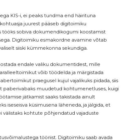
sega KIS-i, ei peaks tundma end häirituna
 kohtuasja juurest pääseb digitoimiku
s tööks sobiva dokumendikogumi koostamist
sega. Digitoimiku esmakordne avamine võtab
avaliselt siiski kümmekonna sekundiga.
oostada endale valiku dokumentidest, mille
aralleeltoimikut võib töödelda ja märgistada
bertoimikut praegusel kujul vajalikuks pidada, siis
ikult paberivabaks muudetud kohtumenetluses, kuigi
öötamise jätkamist saaks takistada ainult
eks iseseisva küsimusena läheneda, ja jälgida, et
ei välistaks kohtute põhjendatud vajaduste
utusvõimalustega tööriist. Digitoimiku saab avada