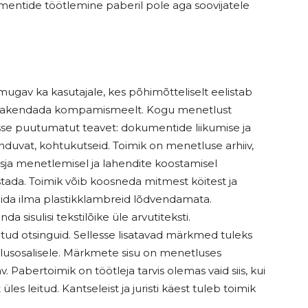
kumentide töötlemine paberil pole aga soovijatele
mugav ka kasutajale, kes põhimõtteliselt eelistab
rakendada kompamismeelt. Kogu menetlust
usse puutumatut teavet: dokumentide liikumise ja
onduvat, kohtukutseid. Toimik on menetluse arhiiv,
asja menetlemisel ja lahendite koostamisel
stada. Toimik võib koosneda mitmest köitest ja
hoida ilma plastikklambreid lõdvendamata.
 sisulisi tekstilõike üle arvutiteksti.
tud otsinguid. Sellesse lisatavad märkmed tuleks
usosalisele. Märkmete sisu on menetluses
v. Pabertoimik on töötleja tarvis olemas vaid siis, kui
les leitud. Kantseleist ja juristi käest tuleb toimik