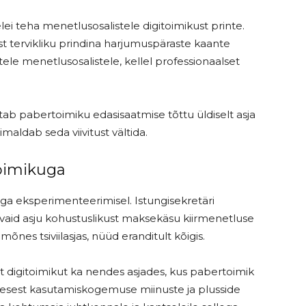
ei teha menetlusosalistele digitoimikust printe.
t tervikliku prindina harjumuspäraste kaante
ele menetlusosalistele, kellel professionaalset
tab pabertoimiku edasisaatmise tõttu üldiselt asja
aldab seda viivitust vältida.
toimikuga
uga eksperimenteerimisel. Istungisekretäri
aid asju kohustuslikust maksekäsu kiirmenetluse
õnes tsiviilasjas, nüüd eranditult kõigis.
 digitoimikut ka nendes asjades, kus pabertoimik
nesest kasutamiskogemuse miinuste ja plusside