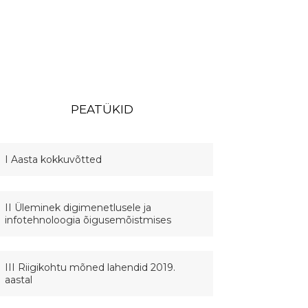
PEATÜKID
I Aasta kokkuvõtted
II Üleminek digimenetlusele ja
infotehnoloogia õigusemõistmises
III Riigikohtu mõned lahendid 2019.
aastal