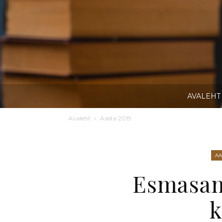
AVALEHT
Avaleht
Aasta 2019
AA
Esmasam
k