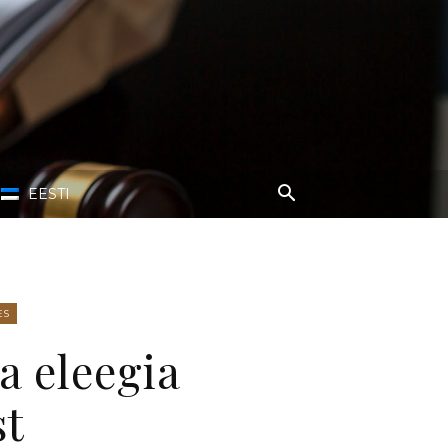
EESTI
ES
 eleegia
st