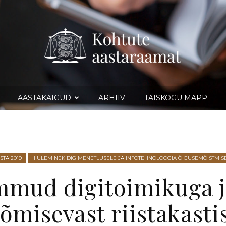
AASTAKÄIGUD
ARHIIV
TÄISKOGU MAPP
Kohtute
STA 2019
II ÜLEMINEK DIGIMENETLUSELE JA INFOTEHNOLOOGIA ÕIGUSEMÕISTMIS
mud digitoimikuga ja
aastaraamat
õmisevast riistakasti