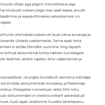
 kohtunik võtab aga pigem menetletava asja
ma töölaualt sülearvutiga otse saali kaasa, arvutit
alaadimine ja kaasavõtmiseks salvestamine on
ajalik.
tunik ühendada sülearvuti laual oleva kuvariga ja
e ekraanile ühiseks vaatamiseks. Sama saab teha
amisel ei eelda tõendite uurimine ning täpselt
avaks tehtud dokumendi kohta näiteks tunnistajale
 leidmist, sellest vajaliku lehe väljaotsimist ja
sosalistele. Istungiks korralikult valmistuv esindaja
 kontrollida dokumentide koosseisu ja fikseerida
kus. Pikaajalise menetluse vältel tihti mitu
luse dokumendid on elektrooniliselt salvestatud
 mure, kuid vajab ühiskonna huvides tähelepanu.