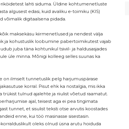
riköidetest lahti siduma. Üldine kohtumenetluste
sta algusest edasi, kuid avaliku e-toimiku (KIS)
d võimalik digitaalsena pidada.
ks kõik maksekäsu kiirmenetlused ja nendest välja
ik ja kohustuslik loobumine pabertoimikutest vajab
udub juba täna kohtunikul tsiviil- ja haldusasjades
kule üle minna. Mõnigi kolleeg selles suunas ka
 on ilmselt tunnetuslik pelg harjumuspärase
akasutuse korral. Pisut ehk ka nostalgia, mis ikka
rükist tulnud ajalehte ja riiulist võetud raamatut.
harjumise ajal, teisest aga ei pea tingimata
t tunnet, et sisulist teksti otse arvutis koostades
sandeid enne, kui töö masinasse sisestasin.
ökorralduslikult oleks olnud üsna arutu hoiduda