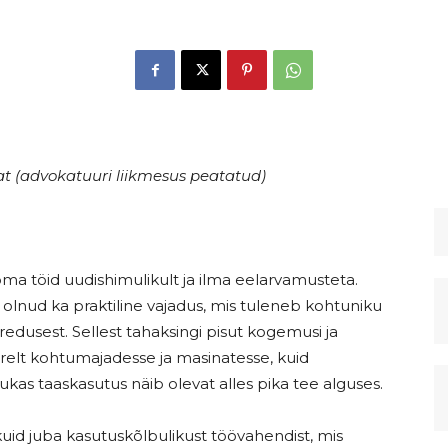
 (advokatuuri liikmesus peatatud)
ma töid uudishimulikult ja ilma eelarvamusteta.
olnud ka praktiline vajadus, mis tuleneb kohtuniku
dusest. Sellest tahaksingi pisut kogemusi ja
urelt kohtumajadesse ja masinatesse, kuid
as taaskasutus näib olevat alles pika tee alguses.
 kuid juba kasutuskõlbulikust töövahendist, mis