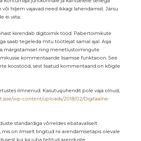
 ma kohtumaja juhtkonnale ja kantseleile sellega
või hiljem vajavad need ikkagi lahendamist. Järsu
ei viita.
ast kiirendab digitoimik tööd. Pabertoimikute
ga saab tegeleda mitu töötlejat samal ajal. Asja
ia märgistamisel ning menetlustoimingute
imikusse kommentaaride lisamise funktsioon. See
te koostööd, sest lisatud kommentaarid on kõigile
etustes ilmnenud. Kasutusjuhendit pole vaja olnud,
just.sise/wp-content/uploads/2018/02/Digitaalne-
nduste standardiga võrreldes ebatavaliselt
 mis on ilmselt tingitud nii arendamisetapis olevale
jadusest kui ka juba tehtud arenduste