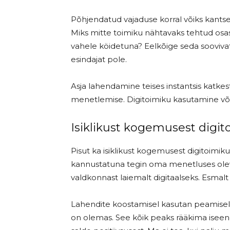
Põhjendatud vajaduse korral võiks kantsel
Miks mitte toimiku nähtavaks tehtud osas
vahele köidetuna? Eelkõige seda soovivat
esindajat pole.
Asja lahendamine teises instantsis katkes
menetlemise. Digitoimiku kasutamine võim
Isiklikust kogemusest digi
Pisut ka isiklikust kogemusest digitoimik
kannustatuna tegin oma menetluses olev
valdkonnast laiemalt digitaalseks. Esmalt m
Lahendite koostamisel kasutan peamiselt
on olemas. See kõik peaks rääkima isee