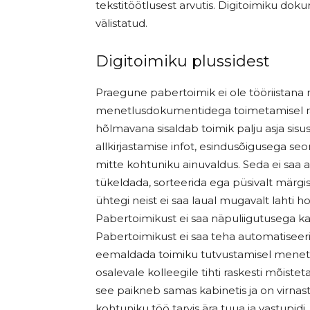
tekstitöötlusest arvutis. Digitoimiku do
välistatud.
Digitoimiku plussidest
Praegune pabertoimik ei ole tööriistana 
menetlusdokumentidega toimetamisel 
hõlmavana sisaldab toimik palju asja sis
allkirjastamise infot, esindusõigusega se
mitte kohtuniku ainuvaldus. Seda ei saa 
tükeldada, sorteerida ega püsivalt märgi
ühtegi neist ei saa laual mugavalt lahti 
Pabertoimikust ei saa näpuliigutusega kanda
Pabertoimikust ei saa teha automatiseeri
eemaldada toimiku tutvustamisel menetl
osalevale kolleegile tihti raskesti mõisteta
see paikneb samas kabinetis ja on virnast ü
kohtuniku töö tarvis ära tuua ja vastupidi.